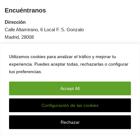
Encuéntranos
Dirección
Calle Altamirano, 6 Local F. S. Gonzalo
Madrid, 28008
Horas
Utilizamos cookies para analizar el tráfico y mejorar tu
Lunes a viernes: de 10:00 a 14:00 h. y de 17:00 a 20:00 h.
experiencia. Puedes aceptar todas, rechazarlas o configurar
Sábado: de 10:00 a 14:00 h.
tus preferencias.
Accept All
Configuración de las cookies
Esta web usa cookies para mejorar tu experiencia.
X
Asumiremos que aceptas la política si sigues usando este
Rechazar
sitio.
Acepto
Ver política
Neve
| Funciona gracias a
WordPress