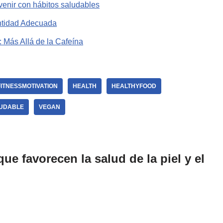
venir con hábitos saludables
antidad Adecuada
 Más Allá de la Cafeína
FITNESSMOTIVATION
HEALTH
HEALTHYFOOD
UDABLE
VEGAN
e favorecen la salud de la piel y el