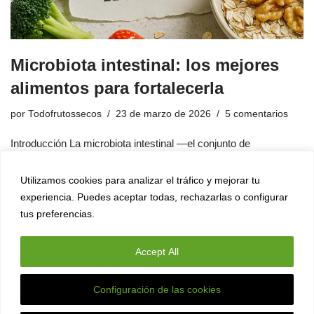
Microbiota intestinal: los mejores
alimentos para fortalecerla
por
Todofrutossecos
23 de marzo de 2026
5 comentarios
Introducción La microbiota intestinal —el conjunto de
microorganismos que habita en nuestro intestino— influye en la
digestión, la inmunidad, el metabolismo y hasta en el…
Leer
Utilizamos cookies para analizar el tráfico y mejorar tu
más »
experiencia. Puedes aceptar todas, rechazarlas o configurar
tus preferencias.
Accept All
Configuración de las cookies
Esta web usa cookies para mejorar tu experiencia.
X